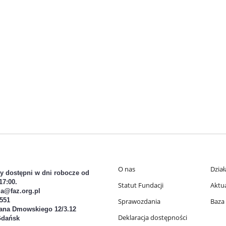
O nas
Dział
y dostępni w dni robocze od
17:00.
Statut Fundacji
Aktu
ia@faz.org.pl
 551
Sprawozdania
Baza
ana Dmowskiego 12/3.12
Deklaracja dostępności
Gdańsk