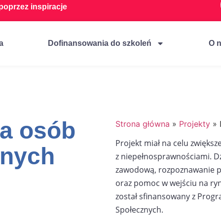
oprzez inspiracje
a
Dofinansowania do szkoleń
O 
la osób
Strona główna
»
Projekty
»
Projekt miał na celu zwięks
wnych
z niepełnosprawnościami. Dz
zawodową, rozpoznawanie po
oraz pomoc w wejściu na ryn
został sfinansowany z Prog
Społecznych.