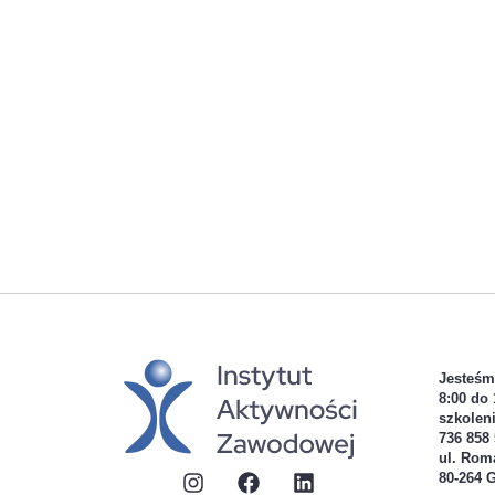
Jesteśm
8:00 do 
szkolen
736 858
ul. Rom
80-264 