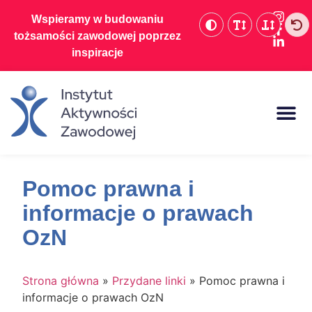
Wspieramy w budowaniu
tożsamości zawodowej poprzez
inspiracje
Dofinansowania d
Pomoc prawna i
informacje o prawach
OzN
Strona główna
»
Przydane linki
»
Pomoc prawna i
informacje o prawach OzN