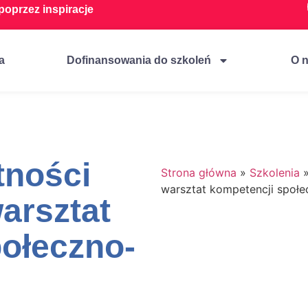
oprzez inspiracje
a
Dofinansowania do szkoleń
O 
tności
Strona główna
»
Szkolenia
warsztat kompetencji społ
arsztat
ołeczno-