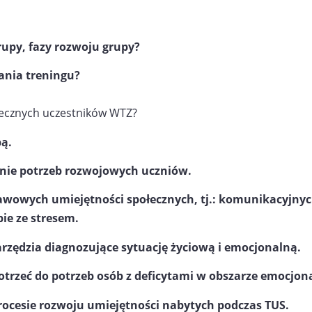
rupy, fazy rozwoju grupy?
ania treningu?
ołecznych uczestników WTZ?
pą.
anie potrzeb rozwojowych uczniów.
tawowych umiejętności społecznych,
tj.: komunikacyjnyc
ie ze stresem.
arzę
dzia diagnozujące sytuację życiową
i emocjonalną.
otrzeć do potrzeb osób z deficytami
w obszarze emocjon
rocesie rozwoju umiejętności nabytych
podczas TUS.