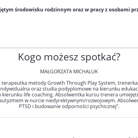
ojętym środowisku rodzinnym
oraz w pracy z osobami pr
Kogo możesz spotkać?
MAŁGORZATA MICHALUK
 terapeutka metody Growth Through Play System, trenerka,
 indywidualna oraz studia podyplomowe na kierunku edukacj
a kierunku life coaching. Absolwentka kursu trenera umiej
z autyzmem w nurcie niedyrektywnym/rozwojowym. Absolwen
PTSD i budowanie odporności psychicznej”.