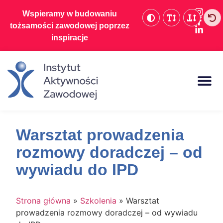
Wspieramy w budowaniu
tożsamości zawodowej poprzez
inspiracje
Dofinansowania d
Warsztat prowadzenia
rozmowy doradczej – od
wywiadu do IPD
Strona główna
»
Szkolenia
»
Warsztat
prowadzenia rozmowy doradczej – od wywiadu