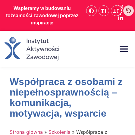
Wspieramy w budowaniu
tożsamości zawodowej poprzez
inspiracje
Dofinansowania d
Współpraca z osobami z
niepełnosprawnością –
komunikacja,
motywacja, wsparcie
Strona główna
»
Szkolenia
»
Współpraca z