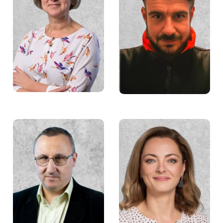
Grażyna Dzida
Bartosz Kobczyk
Joanna Dolińska
Mateusz Ciborowski