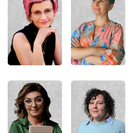
Małgorzata Lipińska
Marta Więch
Małgorzata Guz
Barbara Płaczek