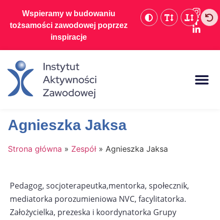
Wspieramy w budowaniu
tożsamości zawodowej poprzez
inspiracje
Dofinansowania d
Agnieszka Jaksa
Strona główna
»
Zespół
»
Agnieszka Jaksa
Pedagog, socjoterapeutka,mentorka,
społecznik,
mediatorka porozumieniowa NVC, facylitatorka.
Założycielka, prezeska i koordynatorka Grupy