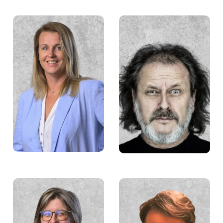
Grażyna Borkowska
Maurycy Śmierzchalski