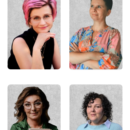
Małgorzata Lipińska
Marta Więch
Małgorzata Guz
Barbara Płaczek