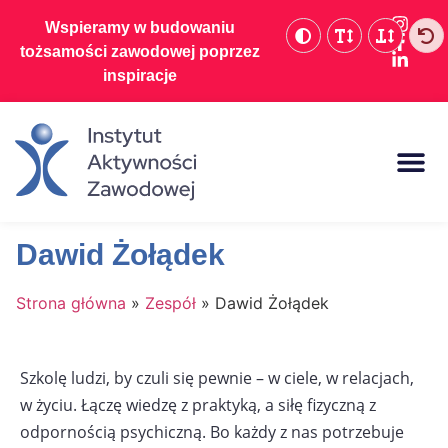
Wspieramy w budowaniu
tożsamości zawodowej poprzez
inspiracje
Dofinansowania d
Dawid Żołądek
Strona główna
»
Zespół
»
Dawid Żołądek
Szkolę ludzi, by czuli się pewnie – w ciele, w relacjach,
w życiu. Łączę wiedzę z praktyką, a siłę fizyczną z
odpornością psychiczną. Bo każdy z nas potrzebuje