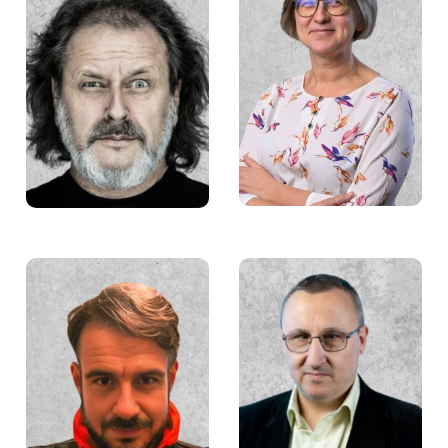
Grażyna Dzida
Maurycy Śmierzchalski
Bartosz Kobczyk
Mateusz Ciborowski