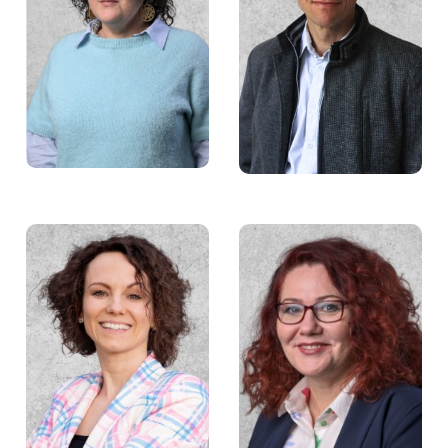
Małgorzata Guz
Łukasz Pisarski
Agnieszka Jaksa
Ewa Mazurek