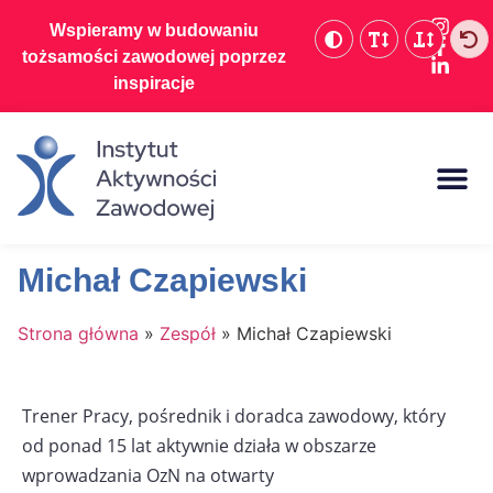
Wspieramy w budowaniu
tożsamości zawodowej poprzez
inspiracje
Dofinansowania d
Michał Czapiewski
Strona główna
»
Zespół
»
Michał Czapiewski
Trener Pracy, pośrednik i doradca zawodowy, który
od ponad 15 lat aktywnie działa w obszarze
wprowadzania OzN na otwarty