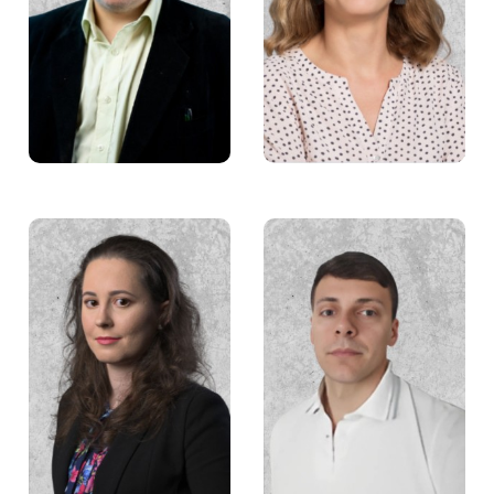
Joanna Dolińska
Mateusz Ciborowski
Dawid Żołądek
Zuzanna Małecka